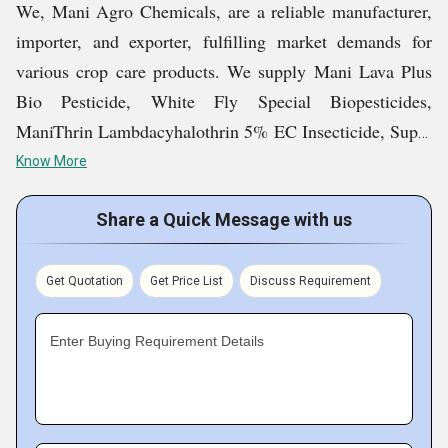
We, Mani Agro Chemicals, are a reliable manufacturer,
importer, and exporter, fulfilling market demands for
various crop care products. We supply Mani Lava Plus
Bio Pesticide, White Fly Special Biopesticides,
ManiThrin Lambdacyhalothrin 5% EC Insecticide, Super
Potassium Humate Shiny Powder, Plant Growth
Know More
Stimulant, White Bio Fungicide Powder, and many other
products.
Share a Quick Message with us
We have rich knowledge and experience of the industry,
Get Quotation
Get Price List
Discuss Requirement
which enables in bringing the best products. Our sound
facilities and diligent team further enhance our
Enter Buying Requirement Details
confidence and enable in meeting the market demands
with high ease.