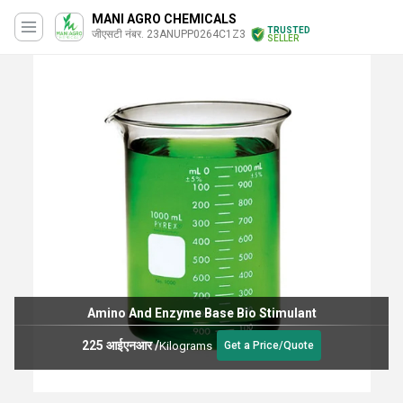
MANI AGRO CHEMICALS
TRUSTED
जीएसटी नंबर. 23ANUPP0264C1Z3
SELLER
Amino And Enzyme Base Bio Stimulant
225 आईएनआर
/
Kilograms
Get a Price/Quote