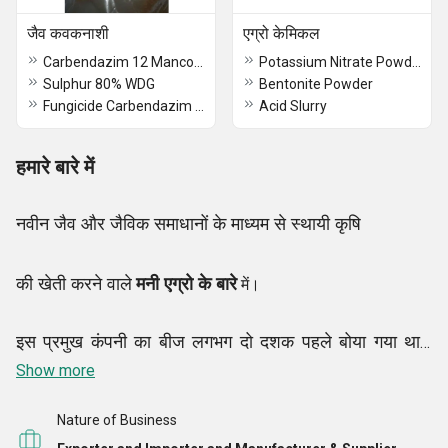
जैव कवकनाशी
एग्रो केमिकल
Carbendazim 12 Mancozeb 63 Wp Fungicide ManiSaaf
Potassium Nitrate Powder
Sulphur 80% WDG
Bentonite Powder
Fungicide Carbendazim 50% WP ManiStim 500
Acid Slurry
हमारे बारे में
नवीन जैव और जैविक समाधानों के माध्यम से स्थायी कृषि
मनी एग्रो के बारे
की खेती करने वाले
में।
इस प्रमुख कंपनी का बीज लगभग दो दशक पहले बोया गया था।
2006 में इस बड़े कदम के बाद से, हमारे संस्थापक श्री राहुल
Show more
पिंपलकर के प्रयासों ने मणि एग्रो केमिकल्स को एग्रो केमिकल्स
Nature of Business
उद्योग के चरम पर पहुंचा दिया है। हमारे गतिशील कार्यों में कृषि