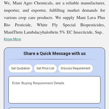
We, Mani Agro Chemicals, are a reliable manufacturer,
importer, and exporter, fulfilling market demands for
various crop care products. We supply Mani Lava Plus
Bio Pesticide, White Fly Special Biopesticides,
ManiThrin Lambdacyhalothrin 5% EC Insecticide, Super
Potassium Humate Shiny Powder, Plant Growth
Know More
Stimulant, White Bio Fungicide Powder, and many other
products.
Share a Quick Message with us
We have rich knowledge and experience of the industry,
Get Quotation
Get Price List
Discuss Requirement
which enables in bringing the best products. Our sound
facilities and diligent team further enhance our
Enter Buying Requirement Details
confidence and enable in meeting the market demands
with high ease.