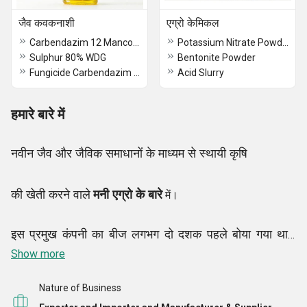
जैव कवकनाशी
एग्रो केमिकल
Carbendazim 12 Mancozeb 63 Wp Fungicide ManiSaaf
Potassium Nitrate Powder
Sulphur 80% WDG
Bentonite Powder
Fungicide Carbendazim 50% WP ManiStim 500
Acid Slurry
हमारे बारे में
नवीन जैव और जैविक समाधानों के माध्यम से स्थायी कृषि
मनी एग्रो के बारे
की खेती करने वाले
में।
इस प्रमुख कंपनी का बीज लगभग दो दशक पहले बोया गया था।
2006 में इस बड़े कदम के बाद से, हमारे संस्थापक श्री राहुल
Show more
पिंपलकर के प्रयासों ने मणि एग्रो केमिकल्स को एग्रो केमिकल्स
Nature of Business
उद्योग के चरम पर पहुंचा दिया है। हमारे गतिशील कार्यों में कृषि