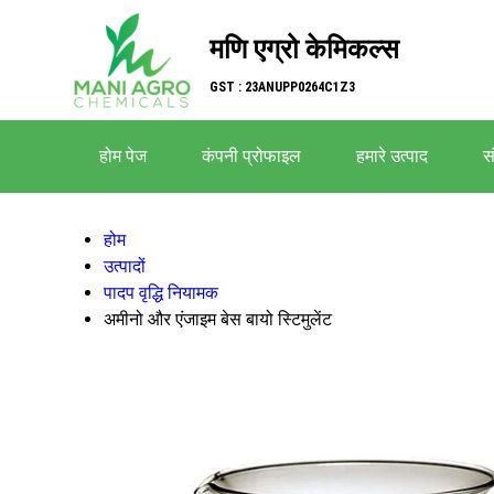
मणि एग्रो केमिकल्स
GST : 23ANUPP0264C1Z3
होम पेज
कंपनी प्रोफाइल
हमारे उत्पाद
सं
होम
उत्पादों
पादप वृद्धि नियामक
अमीनो और एंजाइम बेस बायो स्टिमुलेंट